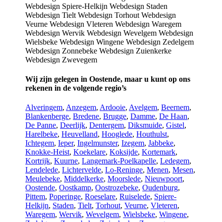
Wij zijn gelegen in Oostende, maar u kunt op ons
rekenen in de volgende regio’s
Alveringem
,
Anzegem
,
Ardooie
,
Avelgem
,
Beernem
,
Blankenberge
,
Bredene
,
Brugge
,
Damme
,
De Haan
,
De Panne
,
Deerlijk
,
Dentergem
,
Diksmuide
,
Gistel
,
Harelbeke
,
Heuvelland
,
Hooglede
,
Houthulst
,
Ichtegem
,
Ieper
,
Ingelmunster
,
Izegem
,
Jabbeke
,
Knokke-Heist
,
Koekelare
,
Koksijde
,
Kortemark
,
Kortrijk
,
Kuurne
,
Langemark-Poelkapelle
,
Ledegem
,
Lendelede
,
Lichtervelde
,
Lo-Reninge
,
Menen
,
Mesen
,
Meulebeke
,
Middelkerke
,
Moorslede
,
Nieuwpoort
,
Oostende
,
Oostkamp
,
Oostrozebeke
,
Oudenburg
,
Pittem
,
Poperinge
,
Roeselare
,
Ruiselede
,
Spiere-
Helkijn
,
Staden
,
Tielt
,
Torhout
,
Veurne
,
Vleteren
,
Waregem
,
Wervik
,
Wevelgem
,
Wielsbeke
,
Wingene
,