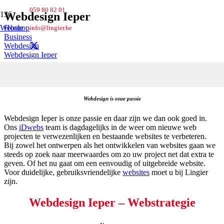
059 80 82 01
Webdesign Ieper
Webshop
Home
info@lingier.be
Business
Webdesign
Webdesign Ieper
Webdesign Ieper
Webdesign is onze passie
Webdesign Ieper is onze passie en daar zijn we dan ook goed in.
Ons
iDwebs
team is dagdagelijks in de weer om nieuwe web
projecten te verwezenlijken en bestaande websites te verbeteren.
Bij zowel het ontwerpen als het ontwikkelen van websites gaan we
steeds op zoek naar meerwaardes om zo uw project net dat extra te
geven. Of het nu gaat om een eenvoudig of uitgebreide website.
Voor duidelijke, gebruiksvriendelijke
websites
moet u bij Lingier
zijn.
Webdesign Ieper – Webstrategie