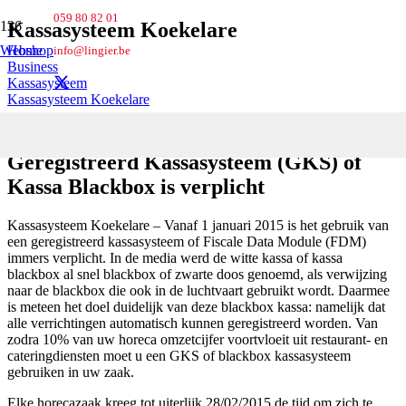
059 80 82 01
Kassasysteem Koekelare
Webshop
Home
info@lingier.be
Business
Kassasysteem
Kassasysteem Koekelare
Kassasysteem Koekelare – Het
Geregistreerd Kassasysteem (GKS) of
Kassa Blackbox is verplicht
Kassasysteem Koekelare – Vanaf 1 januari 2015 is het gebruik van
een geregistreerd kassasysteem of Fiscale Data Module (FDM)
immers verplicht. In de media werd de witte kassa of kassa
blackbox al snel blackbox of zwarte doos genoemd, als verwijzing
naar de blackbox die ook in de luchtvaart gebruikt wordt. Daarmee
is meteen het doel duidelijk van deze blackbox kassa: namelijk dat
alle verrichtingen automatisch kunnen geregistreerd worden. Van
zodra 10% van uw horeca omzetcijfer voortvloeit uit restaurant- en
cateringdiensten moet u een GKS of blackbox kassasysteem
gebruiken in uw zaak.
Elke horecazaak kreeg tot uiterlijk 28/02/2015 de tijd om zich te