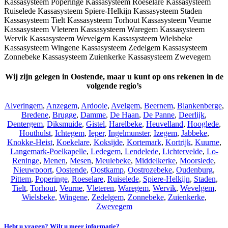
Wij zijn gelegen in Oostende, maar u kunt op ons rekenen in de
volgende regio’s
Alveringem
,
Anzegem
,
Ardooie
,
Avelgem
,
Beernem
,
Blankenberge
,
Bredene
,
Brugge
,
Damme
,
De Haan
,
De Panne
,
Deerlijk
,
Dentergem
,
Diksmuide
,
Gistel
,
Harelbeke
,
Heuvelland
,
Hooglede
,
Houthulst
,
Ichtegem
,
Ieper
,
Ingelmunster
,
Izegem
,
Jabbeke
,
Knokke-Heist
,
Koekelare
,
Koksijde
,
Kortemark
,
Kortrijk
,
Kuurne
,
Langemark-Poelkapelle
,
Ledegem
,
Lendelede
,
Lichtervelde
,
Lo-
Reninge
,
Menen
,
Mesen
,
Meulebeke
,
Middelkerke
,
Moorslede
,
Nieuwpoort
,
Oostende
,
Oostkamp
,
Oostrozebeke
,
Oudenburg
,
Pittem
,
Poperinge
,
Roeselare
,
Ruiselede
,
Spiere-Helkijn
,
Staden
,
Tielt
,
Torhout
,
Veurne
,
Vleteren
,
Waregem
,
Wervik
,
Wevelgem
,
Wielsbeke
,
Wingene
,
Zedelgem
,
Zonnebeke
,
Zuienkerke
,
Zwevegem
Hebt u vragen? Wilt u meer informatie?