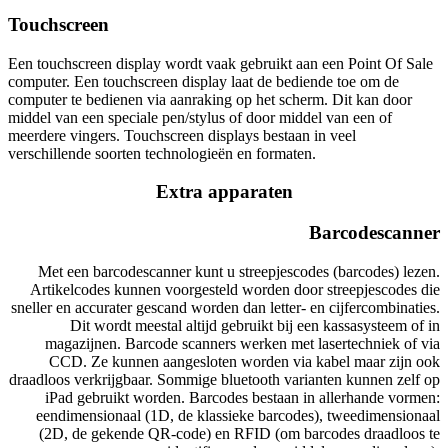
Touchscreen
Een touchscreen display wordt vaak gebruikt aan een Point Of Sale
computer. Een touchscreen display laat de bediende toe om de
computer te bedienen via aanraking op het scherm. Dit kan door
middel van een speciale pen/stylus of door middel van een of
meerdere vingers. Touchscreen displays bestaan in veel
verschillende soorten technologieën en formaten.
Extra apparaten
Barcodescanner
Met een barcodescanner kunt u streepjescodes (barcodes) lezen.
Artikelcodes kunnen voorgesteld worden door streepjescodes die
sneller en accurater gescand worden dan letter- en cijfercombinaties.
Dit wordt meestal altijd gebruikt bij een kassasysteem of in
magazijnen. Barcode scanners werken met lasertechniek of via
CCD. Ze kunnen aangesloten worden via kabel maar zijn ook
draadloos verkrijgbaar. Sommige bluetooth varianten kunnen zelf op
iPad gebruikt worden. Barcodes bestaan in allerhande vormen:
eendimensionaal (1D, de klassieke barcodes), tweedimensionaal
(2D, de gekende QR-code) en RFID (om barcodes draadloos te