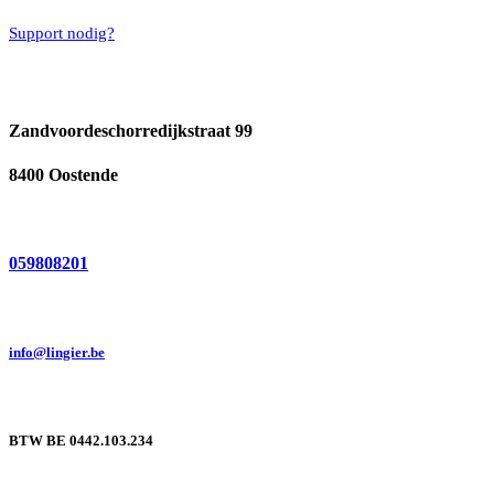
Support nodig?
Zandvoordeschorredijkstraat 99
8400 Oostende
059808201
info@lingier.be
BTW BE 0442.103.234