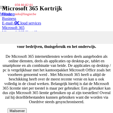
059 80 82 01
Microsoft 365 Kortrijk
Webshop
Home
info@lingier.be
Business
E-mail & Cloud services
Microsoft 365
Microsoft 365 Kortrijk
Microsoft
365 is een verzameling van internet-diensten, bedoeld
voor bedrijven, thuisgebruik en het onderwijs.
De Microsoft 365 internetdiensten worden deels aangeboden als
online diensten, deels als applicaties op desktop-pc, tablet en
smartphone en als combinatie van beide. De applicaties op desktop /
pc is vergelijkbaar met het kantoorpakket Microsoft Office zoals het
voorheen genoemd werd . Met Microsoft 365 heeft u altijd de
beschikking heeft over de meest recente versie en kan u ook
volledig in de cloud werken. Belangrijk hierbij is dat de Microsoft
365 licentie niet per toestel is maar per gebruiker. Een gebruiker kan
dus zijn Microsoft 365 lientie gebruiken op al zijn toestellen! Overal
zal hij dezelfdebestanden kunnen gebruiken want die worden via
Onedrive steeds gesynchroniseerd.
Mailserver