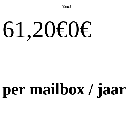
Vanaf
61,20€
0
€
per mailbox / jaar