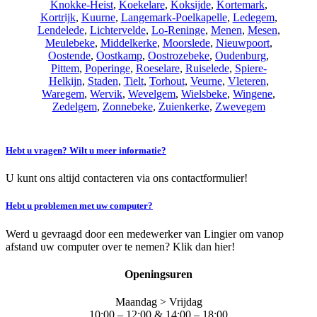
Knokke-Heist
,
Koekelare
,
Koksijde
,
Kortemark
,
Kortrijk
,
Kuurne
,
Langemark-Poelkapelle
,
Ledegem
,
Lendelede
,
Lichtervelde
,
Lo-Reninge
,
Menen
,
Mesen
,
Meulebeke
,
Middelkerke
,
Moorslede
,
Nieuwpoort
,
Oostende
,
Oostkamp
,
Oostrozebeke
,
Oudenburg
,
Pittem
,
Poperinge
,
Roeselare
,
Ruiselede
,
Spiere-
Helkijn
,
Staden
,
Tielt
,
Torhout
,
Veurne
,
Vleteren
,
Waregem
,
Wervik
,
Wevelgem
,
Wielsbeke
,
Wingene
,
Zedelgem
,
Zonnebeke
,
Zuienkerke
,
Zwevegem
Hebt u vragen? Wilt u meer informatie?
U kunt ons altijd contacteren via ons contactformulier!
Hebt u problemen met uw computer?
Werd u gevraagd door een medewerker van Lingier om vanop
afstand uw computer over te nemen? Klik dan hier!
Openingsuren
Maandag > Vrijdag
10:00 – 12:00 & 14:00 – 18:00