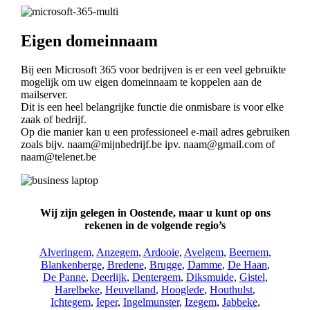
Eigen domeinnaam
Bij een Microsoft 365 voor bedrijven is er een veel gebruikte
mogelijk om uw eigen domeinnaam te koppelen aan de
mailserver.
Dit is een heel belangrijke functie die onmisbare is voor elke
zaak of bedrijf.
Op die manier kan u een professioneel e-mail adres gebruiken
zoals bijv. naam@mijnbedrijf.be ipv. naam@gmail.com of
naam@telenet.be
Wij zijn gelegen in Oostende, maar u kunt op ons
rekenen in de volgende regio’s
Alveringem
,
Anzegem
,
Ardooie
,
Avelgem
,
Beernem
,
Blankenberge
,
Bredene
,
Brugge
,
Damme
,
De Haan
,
De Panne
,
Deerlijk
,
Dentergem
,
Diksmuide
,
Gistel
,
Harelbeke
,
Heuvelland
,
Hooglede
,
Houthulst
,
Ichtegem
,
Ieper
,
Ingelmunster
,
Izegem
,
Jabbeke
,