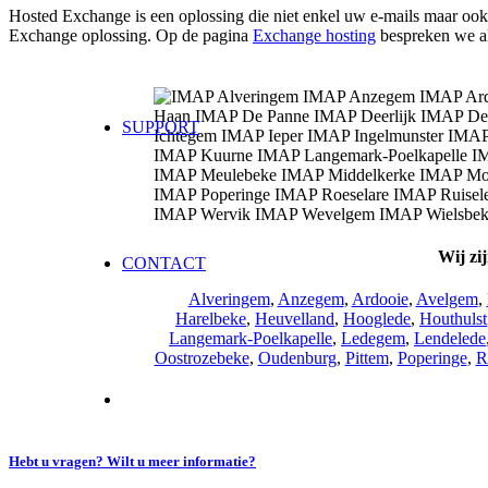
Hosted Exchange is een oplossing die niet enkel uw e-mails maar ook
Exchange oplossing. Op de pagina
Exchange hosting
bespreken we all
SUPPORT
Wij zi
CONTACT
Alveringem
,
Anzegem
,
Ardooie
,
Avelgem
,
Harelbeke
,
Heuvelland
,
Hooglede
,
Houthulst
Langemark-Poelkapelle
,
Ledegem
,
Lendelede
Oostrozebeke
,
Oudenburg
,
Pittem
,
Poperinge
,
R
Hebt u vragen? Wilt u meer informatie?