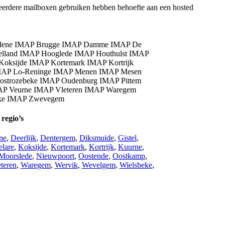
meerdere mailboxen gebruiken hebben behoefte aan een hosted
regio’s
ne
,
Deerlijk
,
Dentergem
,
Diksmuide
,
Gistel
,
lare
,
Koksijde
,
Kortemark
,
Kortrijk
,
Kuurne
,
Moorslede
,
Nieuwpoort
,
Oostende
,
Oostkamp
,
teren
,
Waregem
,
Wervik
,
Wevelgem
,
Wielsbeke
,