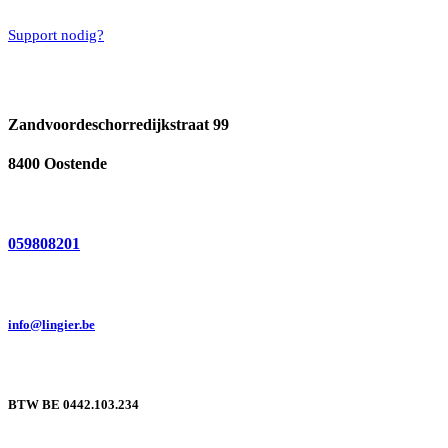
Support nodig?
Zandvoordeschorredijkstraat 99
8400 Oostende
059808201
info@lingier.be
BTW BE 0442.103.234