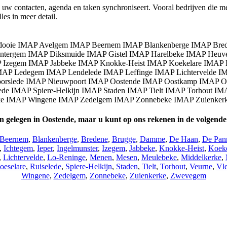
 uw contacten, agenda en taken synchroniseert. Vooral bedrijven die 
es in meer detail.
jn gelegen in Oostende, maar u kunt op ons rekenen in de volgende 
Beernem
,
Blankenberge
,
Bredene
,
Brugge
,
Damme
,
De Haan
,
De Pan
,
Ichtegem
,
Ieper
,
Ingelmunster
,
Izegem
,
Jabbeke
,
Knokke-Heist
,
Koeke
,
Lichtervelde
,
Lo-Reninge
,
Menen
,
Mesen
,
Meulebeke
,
Middelkerke
,
oeselare
,
Ruiselede
,
Spiere-Helkijn
,
Staden
,
Tielt
,
Torhout
,
Veurne
,
Vle
Wingene
,
Zedelgem
,
Zonnebeke
,
Zuienkerke
,
Zwevegem