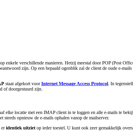
nkele verschillende manieren. Hetzij meestal door POP (Post Office 
eantwoord zijn. Op een bepaald ogenblik zal de client de oude e-mails v
AP
staat afgekort voor
Internet Message Access Protocol
. In tegenste
 of doorgestuurd zijn.
f elke locatie met een IMAP client in te loggen en alle e-mails te beki
et steeds opnieuw de e-mails ophalen vanop de mailserver.
er
identiek uitziet
op ieder toestel. U kunt ook zeer gemakkelijk over