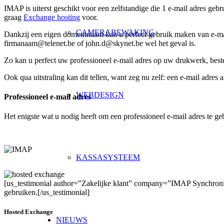
IMAP is uiterst geschikt voor een zelfstandige die 1 e-mail adres gebr
graag
Exchange hosting
voor.
CAMERABEWAKING
Dankzij een eigen domeinnaam kan u perfect gebruik maken van e-ma
firmanaam@telenet.be of john.d@skynet.be wel het geval is.
Zo kan u perfect uw professioneel e-mail adres op uw drukwerk, beste
Ook qua uitstraling kan dit tellen, want zeg nu zelf: een e-mail adres
WEBDESIGN
Professioneel e-mail adres
Het enigste wat u nodig heeft om een professioneel e-mail adres te g
KASSASYSTEEM
[us_testimonial author=”Zakelijke klant” company=”IMAP Synchronisa
gebruiken.[/us_testimonial]
Hosted Exchange
NIEUWS