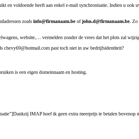
uikt en voldoende heeft aan enkel e-mail synchronisatie. Indien u ook u
iladressen zoals
info@firmanaam.be
of
john.d@firmanaam.be
. Zo
lwagens, website,… vermelden zonder de vrees dat het plots zal wijzige
 als chevy69@hotmail.com past toch niet in uw bedrijfsidentiteit?
ebruiken is een eigen domeinnaam en hosting.
tie”]Dankzij IMAP hoef ik geen extra meerprijs te betalen bovenop m