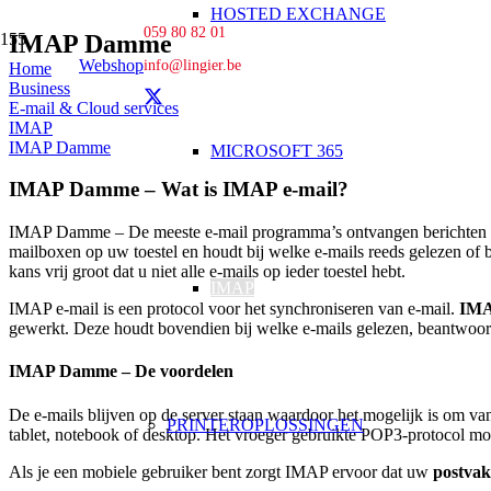
HOSTED EXCHANGE
059 80 82 01
IMAP Damme
Webshop
info@lingier.be
Home
Business
E-mail & Cloud services
IMAP
IMAP Damme
MICROSOFT 365
IMAP Damme – Wat is IMAP e-mail?
IMAP Damme – De meeste e-mail programma’s ontvangen berichten op e
mailboxen op uw toestel en houdt bij welke e-mails reeds gelezen of b
kans vrij groot dat u niet alle e-mails op ieder toestel hebt.
IMAP
IMAP e-mail is een protocol voor het synchroniseren van e-mail.
IM
gewerkt. Deze houdt bovendien bij welke e-mails gelezen, beantwoord
IMAP Damme – De voordelen
De e-mails blijven op de server staan waardoor het mogelijk is om vana
PRINTEROPLOSSINGEN
tablet, notebook of desktop. Het vroeger gebruikte POP3-protocol mo
Als je een mobiele gebruiker bent zorgt IMAP ervoor dat uw
postvak