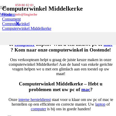
059 80 82 01
Computerwinkel Middelkerke
Webshop
Home
info@lingier.be
Consument
Computerwinkel
Computerwinkel Middelkerke
Computerwinkel Middelkerke – Wilt u een
laptop
of
computer
kopen? Wilt u een nieuwe pc of
mac
? Kom naar onze computerwinkel in Oostende!
Ons verkoopteam helpt u graag de juiste keuze maken in onze
computerwinkel Middelkerke! Aan de hand van enkele gerichte
vragen helpen we u met een glimlach aan een toestel op uw
maat!
Computerwinkel Middelkerke – Hebt u
problemen met uw pc of
mac
?
Onze
interne hersteldienst
staat voor u klaar om uw pc of mac te
herstellen op een efficiënte en correcte manier. Uw
laptop
of
computer
is bij ons in goede handen!